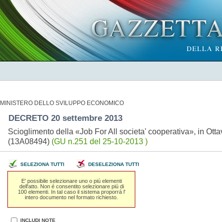
MINISTERO DELLO SVILUPPO ECONOMICO
DECRETO 20 settembre 2013
Scioglimento della «Job For All societa' cooperativa», in Ott
(13A08494)
(GU n.251 del 25-10-2013 )
SELEZIONA TUTTI
DESELEZIONA TUTTI
E' possibile selezionare uno o piú elementi
dell'atto. Non é consentito selezionare piú di
100 elementi. In tal caso il sistema proporrá l'
intero documento nel formato richiesto.
INCLUDI NOTE