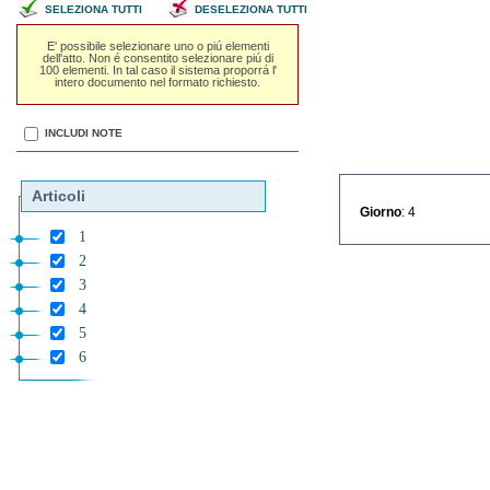
SELEZIONA TUTTI
DESELEZIONA TUTTI
E' possibile selezionare uno o piú elementi
dell'atto. Non é consentito selezionare piú di
100 elementi. In tal caso il sistema proporrá l'
intero documento nel formato richiesto.
INCLUDI NOTE
Articoli
Giorno
: 4
1
2
3
4
5
6