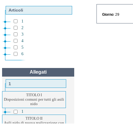
Articoli
Giorno
: 29
1
2
3
4
5
6
Allegati
1
TITOLO I
Disposizioni comuni per tutti gli asili
nido
1
TITOLO II
Asili nido di nuova realizzazione con
piu' di 30 persone presenti