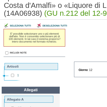
Costa d'Amalfi» o «Liquore di 
(14A06938)
(GU n.212 del 12-9
SELEZIONA TUTTI
DESELEZIONA TUTTI
E' possibile selezionare uno o piú elementi
dell'atto. Non é consentito selezionare piú di
100 elementi. In tal caso il sistema proporrá l'
intero documento nel formato richiesto.
INCLUDI NOTE
Articoli
Giorno
: 12
1
Allegati
Allegato A