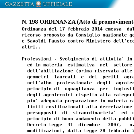
N. 198 ORDINANZA (Atto di promovimento)
Ordinanza del 17 febbraio 2014 emessa  dal
ricorso proposto da Consiglio nazionale ge
e Savoldi Fausto contro Ministero dell'eco
altri.. 

Professioni - Svolgimento di attivita' in 
  ed in materia  estimativa  nel  settore 
  dell'abilitazione (prima riservata alle 
  geometri  laureati  e  dei  periti  agra
  nell'albo  professionale  degli  agrotec
  principio di  uguaglianza  per  ingiusti
  degli agrotecnici rispetto alla categori
  piu' adeguata preparazione in materia ca
  limiti costituzionali alla decretazione 
  presupposti  di  straordinarieta'  ed  u
  principio di buon andamento della pubbli
- Decreto-legge  31  dicembre   2007,   n.
  modificazioni, dalla legge 28 febbraio 2