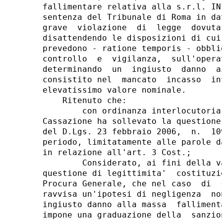
fallimentare relativa alla s.r.l. IN
sentenza del Tribunale di Roma in da
grave  violazione  di  legge  dovuta
disattendendo le disposizioni di cui
prevedono - ratione temporis - obbli
controllo  e  vigilanza,  sull'opera
determinando  un  ingiusto  danno  a
consistito nel  mancato  incasso  in
elevatissimo valore nominale. 

    Ritenuto che: 

        con ordinanza interlocutoria
Cassazione ha sollevato la questione
del D.Lgs. 23 febbraio 2006,  n.  10
periodo, limitatamente alle parole d
in relazione all'art. 3 Cost.; 

        Considerato, ai fini della v
questione di legittimita'  costituzi
Procura Generale, che nel caso  di  
ravvisa un'ipotesi di negligenza  no
ingiusto danno alla massa  falliment
impone una graduazione della  sanzio