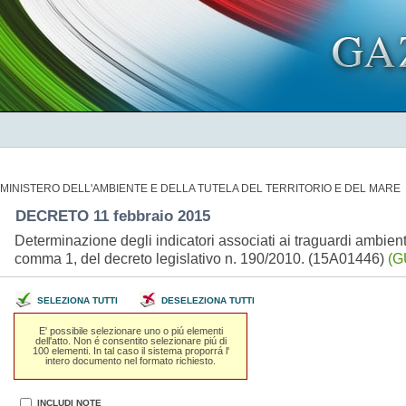
MINISTERO DELL'AMBIENTE E DELLA TUTELA DEL TERRITORIO E DEL MARE
DECRETO 11 febbraio 2015
Determinazione degli indicatori associati ai traguardi ambient
comma 1, del decreto legislativo n. 190/2010. (15A01446)
(G
SELEZIONA TUTTI
DESELEZIONA TUTTI
E' possibile selezionare uno o piú elementi
dell'atto. Non é consentito selezionare piú di
100 elementi. In tal caso il sistema proporrá l'
intero documento nel formato richiesto.
INCLUDI NOTE