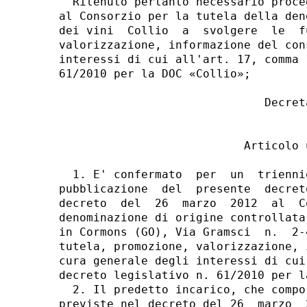
  Ritenuto pertanto necessario proce
al Consorzio per la tutela della den
dei vini  Collio  a  svolgere  le  f
valorizzazione, informazione del con
interessi di cui all'art. 17, comma 
61/2010 per la DOC «Collio»; 

                              Decreta
                           Articolo u
  1. E' confermato  per  un  trienni
pubblicazione  del  presente  decret
decreto  del  26  marzo  2012  al  C
denominazione di origine controllata
in Cormons (GO), Via Gramsci  n.  2-
tutela, promozione, valorizzazione, 
cura generale degli interessi di cui
decreto legislativo n. 61/2010 per l
  2. Il predetto incarico, che compo
previste nel decreto del 26  marzo  