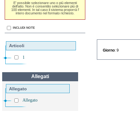
E' possibile selezionare uno o piú elementi
dell'atto. Non é consentito selezionare piú di
100 elementi. In tal caso il sistema proporrá l'
intero documento nel formato richiesto.
INCLUDI NOTE
Articoli
Giorno
: 9
1
Allegati
Allegato
Allegato