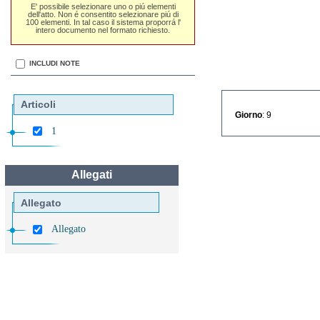
E' possibile selezionare uno o piú elementi
dell'atto. Non é consentito selezionare piú di
100 elementi. In tal caso il sistema proporrá l'
intero documento nel formato richiesto.
INCLUDI NOTE
Articoli
Giorno
: 9
1
Allegati
Allegato
Allegato