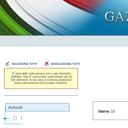
SELEZIONA TUTTI
DESELEZIONA TUTTI
E' possibile selezionare uno o piú elementi
dell'atto. Non é consentito selezionare piú di
100 elementi. In tal caso il sistema proporrá l'
intero documento nel formato richiesto.
Articoli
Giorno
: 10
1