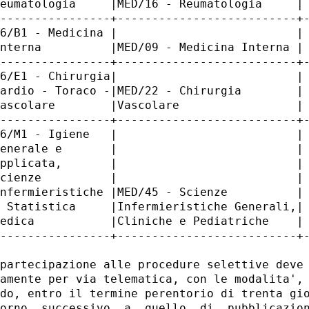
eumatologia     |MED/16 - Reumatologia     | 
----------------+--------------------------+-
6/B1 - Medicina |                          | 
nterna          |MED/09 - Medicina Interna | 
----------------+--------------------------+-
6/E1 - Chirurgia|                          | 
ardio - Toraco -|MED/22 - Chirurgia        | 
ascolare        |Vascolare                 | 
----------------+--------------------------+-
6/M1 - Igiene   |                          | 
enerale e       |                          | 
pplicata,       |                          | 
cienze          |                          | 
nfermieristiche |MED/45 - Scienze          | 
 Statistica     |Infermieristiche Generali,| 
edica           |Cliniche e Pediatriche    | 
----------------+--------------------------+-
partecipazione alle procedure selettive deve 
amente per via telematica, con le modalita', 
do, entro il termine perentorio di trenta gio
orno  successivo  a  quello  di  pubblicazion