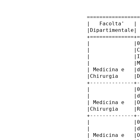
 =================
 |   Facolta'   | 
 |Dipartimentale| 
 +==============+=
 |              |0
 |              |C
 |              |I
 |              |M
 | Medicina e   |d
 |Chirurgia     |D
 +--------------+-
 |              |0
 |              |d
 | Medicina e   |O
 |Chirurgia     |R
 +--------------+-
 |              |0
 |              |d
 | Medicina e   |O