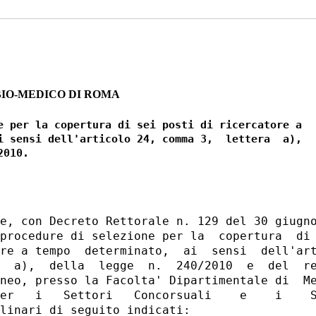
BIO-MEDICO DI ROMA
e per la copertura di sei posti di ricercatore a

i sensi dell'articolo 24, comma 3,  lettera  a),

e, con Decreto Rettorale n. 129 del 30 giugno
procedure di selezione per la  copertura  di 
re a tempo  determinato,  ai  sensi  dell'art
  a),  della  legge  n.  240/2010  e  del  re
neo, presso la Facolta' Dipartimentale di  Me
er   i   Settori   Concorsuali    e    i    S
linari di seguito indicati: 
