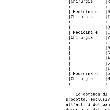
 |Chirurgia     |R
 +--------------+-
 | Medicina e   |0
 |Chirurgia     |I
 +--------------+-
 |              |0
 | Medicina e   |C
 |Chirurgia     |V
 +--------------+-
 |              |0
 |              |G
 |              |A
 |              |S
 |              |I
 | Medicina e   |e
 |Chirurgia     |M
 +--------------+-
    La domanda di 
prodotta, esclusiv
all'art. 3 del ban
decorrere  dal  gi