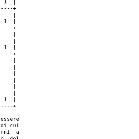
 1  |

----+

    |

 1  |

----+

    |

    |

 1  |

----+

    |

    |

    |

    |

    |

    |

 1  |

----+

essere

di cui

rni  a

e  del
