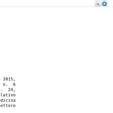
 2015,

 n.  6

.  24,

lativo

dicina

ettore
