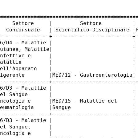
=============================================
    Settore     |         Settore          | 
  Concorsuale   | Scientifico-Disciplinare |P
================+==========================+=
6/D4 - Malattie |                          | 
utanee, Malattie|                          | 
nfettive e      |                          | 
alattie         |                          | 
ell'Apparato    |                          | 
igerente        |MED/12 - Gastroenterologia| 
----------------+--------------------------+-
6/D3 - Malattie |                          | 
el Sangue       |                          | 
ncologia e      |MED/15 - Malattie del     | 
eumatologia     |Sangue                    | 
----------------+--------------------------+-
6/D3 - Malattie |                          | 
el Sangue,      |                          | 
ncologia e      |                          | 