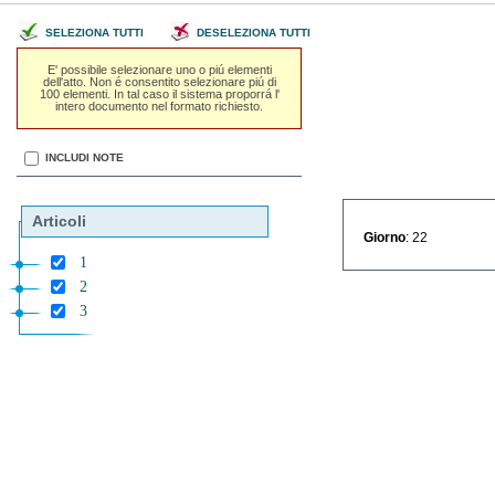
SELEZIONA TUTTI
DESELEZIONA TUTTI
E' possibile selezionare uno o piú elementi
dell'atto. Non é consentito selezionare piú di
100 elementi. In tal caso il sistema proporrá l'
intero documento nel formato richiesto.
INCLUDI NOTE
Articoli
Giorno
: 22
1
2
3