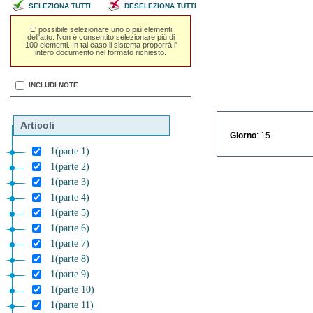
SELEZIONA TUTTI
DESELEZIONA TUTTI
E' possibile selezionare uno o piú elementi
dell'atto. Non é consentito selezionare piú di
100 elementi. In tal caso il sistema proporrá l'
intero documento nel formato richiesto.
INCLUDI NOTE
Articoli
Giorno
: 15
1(parte 1)
1(parte 2)
1(parte 3)
1(parte 4)
1(parte 5)
1(parte 6)
1(parte 7)
1(parte 8)
1(parte 9)
1(parte 10)
1(parte 11)