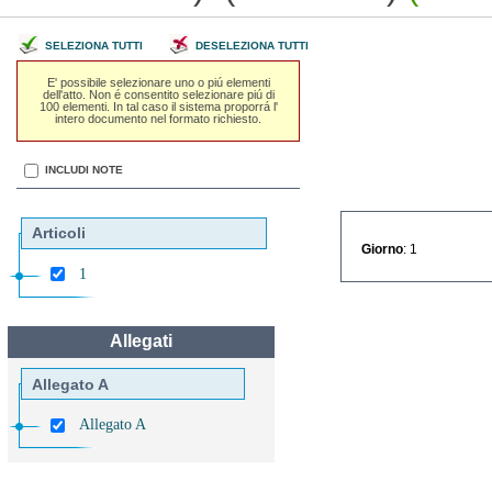
SELEZIONA TUTTI
DESELEZIONA TUTTI
E' possibile selezionare uno o piú elementi
dell'atto. Non é consentito selezionare piú di
100 elementi. In tal caso il sistema proporrá l'
intero documento nel formato richiesto.
INCLUDI NOTE
Articoli
Giorno
: 1
1
Allegati
Allegato A
Allegato A