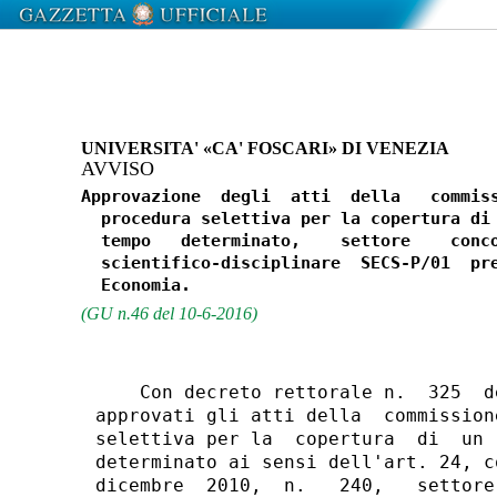
UNIVERSITA' «CA' FOSCARI» DI VENEZIA
AVVISO
Approvazione  degli  atti  della   commiss
  procedura selettiva per la copertura di 
  tempo   determinato,    settore    conco
  scientifico-disciplinare  SECS-P/01  pre
(GU n.46 del 10-6-2016)
    Con decreto rettorale n.  325  d
approvati gli atti della  commission
selettiva per la  copertura  di  un 
determinato ai sensi dell'art. 24, c
dicembre  2010,  n.   240,   settore