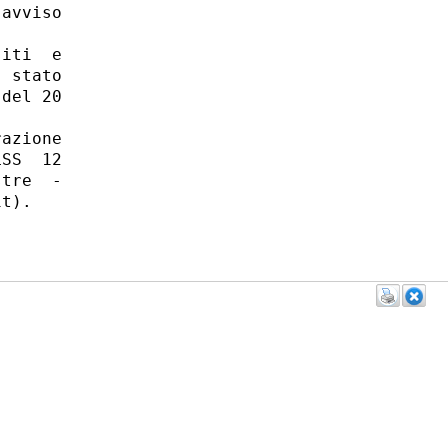
avviso

iti  e

 stato

del 20

azione

SS  12

tre  -

t). 
