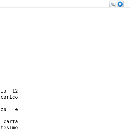
ia  12

carico

za   e

 carta

tesimo
