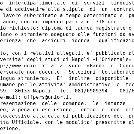
o  interdipartimentale  di  servizi  linguist
e di addivenire alla stipula  di  un  contrat
 lavoro subordinato a tempo determinato e  pa
 anno, con un impegno pari a n. 318 ore. 

io richiesto: diploma di laurea magistrale o 
iano o straniero adeguato alle funzioni da sv
erienza  che  assicuri  idonea   qualificazio
to, con i relativi allegati, e' pubblicato al
versita' degli studi di Napoli «L'Orientale» 
p://www.unior.it alla  voce  «Bandi  e  Conco
ersonale non docente - Selezioni  Collaborato
ingua straniera».  E'  inoltre  disponibile  
umane per le attivita' amministrative  e  tec
59 - 80133 Napoli - Tel. 081/6909394 -  081/6
e-mail: uffpers@unior.it 

resentazione  delle  domande:  le  istanze   
eo, a pena di esclusione,  entro  e  non  olt
successivo alla data di pubblicazione del  pr
tta Ufficiale, con le modalita' prescritte al
ezione. 
