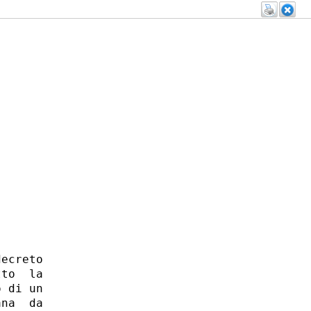
ecreto

to  la

 di un

na  da
