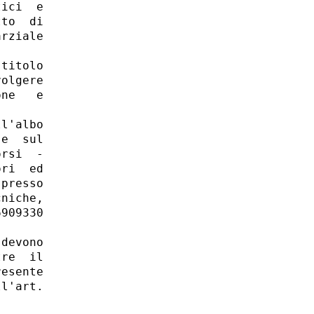
ici  e

to  di

rziale

titolo

olgere

ne   e

l'albo

e  sul

rsi  -

ri  ed

presso

niche,

909330

devono

re  il

esente

l'art.
