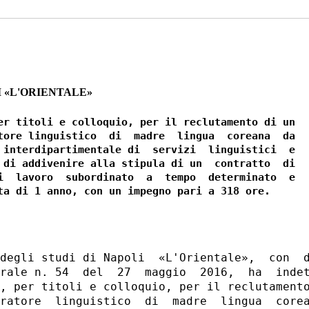
I «L'ORIENTALE»
er titoli e colloquio, per il reclutamento di un

tore linguistico  di  madre  lingua  coreana  da

 interdipartimentale di  servizi  linguistici  e

 di addivenire alla stipula di un  contratto  di

i  lavoro  subordinato  a  tempo  determinato  e

degli studi di Napoli  «L'Orientale»,  con  d
rale n. 54  del  27  maggio  2016,  ha  indet
, per titoli e colloquio, per il reclutamento
ratore  linguistico  di  madre  lingua  corea