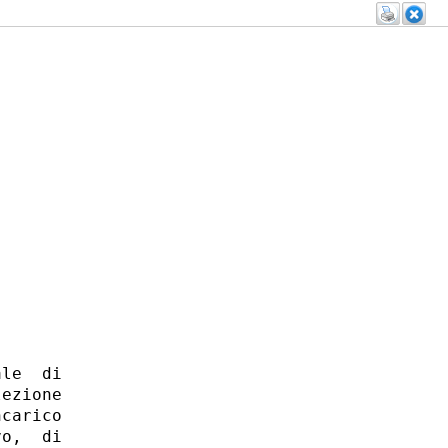
le  di

ezione

carico

o,  di
