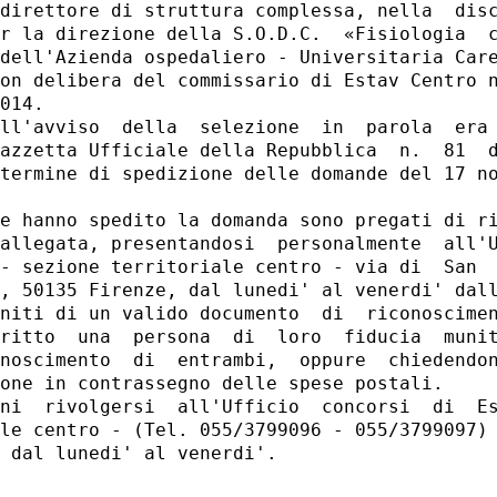
direttore di struttura complessa, nella  disc
r la direzione della S.O.D.C.  «Fisiologia  c
dell'Azienda ospedaliero - Universitaria Care
on delibera del commissario di Estav Centro n
014. 

ll'avviso  della  selezione  in  parola  era 
azzetta Ufficiale della Repubblica  n.  81  d
termine di spedizione delle domande del 17 no
e hanno spedito la domanda sono pregati di ri
allegata, presentandosi  personalmente  all'U
- sezione territoriale centro - via di  San  
, 50135 Firenze, dal lunedi' al venerdi' dall
niti di un valido documento  di  riconoscimen
ritto  una  persona  di  loro  fiducia  munit
noscimento  di  entrambi,  oppure  chiedendon
one in contrassegno delle spese postali. 

ni  rivolgersi  all'Ufficio  concorsi  di  Es
le centro - (Tel. 055/3799096 - 055/3799097) 
 dal lunedi' al venerdi'. 
