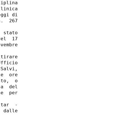
iplina

linica

ggi di

.  267

 stato

el  17

vembre

tirare

fficio

Salvi,

e  ore

to,  o

a  del

e  per

tar  -

 dalle
