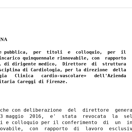
ANA
e pubblica,  per  titoli  e  colloquio,  per  il

incarico quinquennale rinnovabile, con  rapporto

, di dirigente medico,  Direttore  di  struttura

sciplina di Cardiologia, per la direzione  della

gia   Clinica   cardio-vascolare»   dell'Azienda

che con deliberazione  del  direttore  genera
3 maggio  2016,  e'  stata  revocata  la  sel
i e colloquio per il conferimento  di  un  in
ovabile,  con  rapporto  di  lavoro  esclusiv