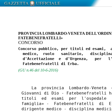
PROVINCIA LOMBARDO-VENETA DELL'ORDINE O
FATEBENEFRATELLI»
CONCORSO
Concorso pubblico, per titoli ed esami,  a
  medico,  ruolo   sanitario,   disciplina
  d'Accettazione  e  d'Urgenza,   per   l'
(GU n.46 del 10-6-2016)
    La  provincia  Lombardo-Veneta  
Giovanni di Dio - Fatebenefratelli h
titoli  ed  esami  per  l'ospedale  
famiglia» -  Fatebenefratelli  di  E
dirigente medico - disciplina medici