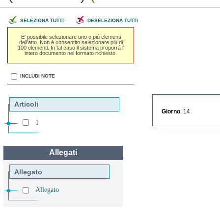
SELEZIONA TUTTI
DESELEZIONA TUTTI
E' possibile selezionare uno o piú elementi
dell'atto. Non é consentito selezionare piú di
100 elementi. In tal caso il sistema proporrá l'
intero documento nel formato richiesto.
INCLUDI NOTE
Articoli
Giorno
: 14
1
Allegati
Allegato
Allegato