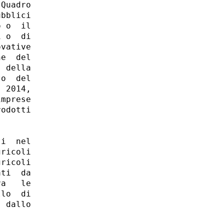
Quadro

bblici

 o  il

 o  di

vative

e  del

 della

o  del

 2014,

mprese

odotti

i  nel

ricoli

ricoli

ti  da

a   le

lo  di

 dallo
