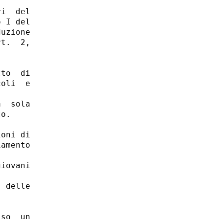
i  del

 I del

uzione

t.  2,

to  di

oli  e

  sola

o. 

oni di

amento

iovani

 delle

so  un
