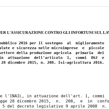
PER L'ASSICURAZIONE CONTRO GLI INFORTUNI SUL L
pubblico 2016 per il sostegno  al  miglioramento

alute e sicurezza nelle microimprese  e  piccole

settore della produzione agricola  primaria  dei

in  attuazione  dell'articolo  1,  commi  862  e

 28 dicembre 2015, n. 208. Isi-agricoltura 2016.

e l'INAIL, in attuazione dell'art. 1, commi  
gge 28 dicembre 2015,  n.  208,  e  in  confo
 5 del decreto legislativo 9 aprile 2008  n. 