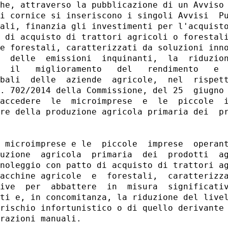
he, attraverso la pubblicazione di un Avviso 
i cornice si inseriscono i singoli Avvisi  Pu
ali, finanzia gli investimenti per l'acquisto
 di acquisto di trattori agricoli o forestali
e forestali, caratterizzati da soluzioni inno
  delle  emissioni  inquinanti,  la  riduzion
  il   miglioramento   del   rendimento   e  
bali  delle  aziende  agricole,  nel  rispett
. 702/2014 della Commissione, del 25  giugno 
accedere  le  microimprese  e  le  piccole  i
re della produzione agricola primaria dei  pr
 microimprese e le  piccole  imprese  operant
uzione  agricola  primaria  dei  prodotti  ag
noleggio con patto di acquisto di trattori ag
acchine agricole  e  forestali,  caratterizza
ive  per  abbattere  in  misura  significativ
ti e, in concomitanza, la riduzione del livel
rischio infortunistico o di quello derivante 
razioni manuali. 
