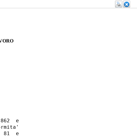
AVORO
862  e

rmita'

 81  e
