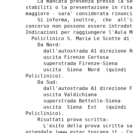
    La mancata presenza presso la se
stabiliti o la presentazione in rita
maggiore - sara' considerata rinunci
    Si informa, inoltre,  che  all'i
concorso non possono essere introdot
Indicazioni per raggiungere l'Aula M
  Policlinico S. Maria Le Scotte di S
    Da Nord: 

      dall'autostrada A1 direzione Ro
      uscita Firenze Certosa 

      superstrada Firenze-Siena 

      uscita  Siena  Nord  (quindi  
Policlinico). 

    Da Sud: 

      dall'autostrada A1 direzione Fi
      uscita Valdichiana 

      superstrada Bettolle-Siena 

      uscita  Siena  Est   (quindi  
Policlinico). 

    Risultati prova scritta: 

      L'esito della prova scritta sa
aziendale (www.estar.toscana.it - Co