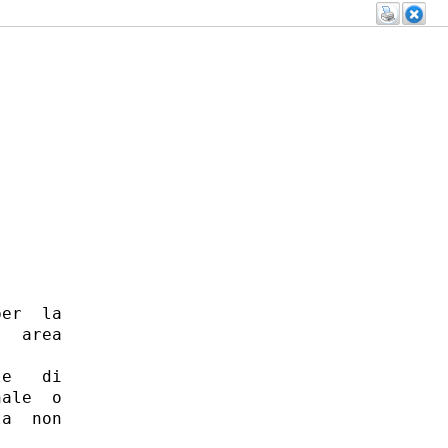
er  la

  area

e   di

ale  o

a  non
