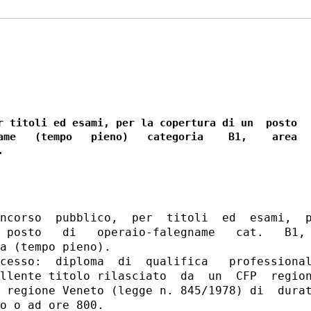
r titoli ed esami, per la copertura di un  posto

ame   (tempo   pieno)   categoria    B1,    area

ncorso  pubblico,  per  titoli  ed  esami,  p
 posto   di   operaio-falegname   cat.   B1, 
a (tempo pieno). 

cesso:  diploma  di  qualifica   professional
llente titolo rilasciato  da  un  CFP  region
 regione Veneto (legge n. 845/1978) di  durat
o o ad ore 800. 
