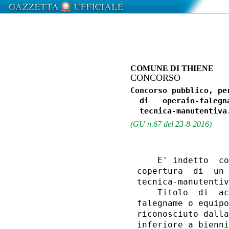
COMUNE DI THIENE
CONCORSO
Concorso pubblico, pe
  di   operaio-falegn
(GU n.67 del 23-8-2016)
    E' indetto  co
copertura  di  un 
tecnica-manutentiv
    Titolo  di  ac
falegname o equipo
riconosciuto dalla
inferiore a bienni