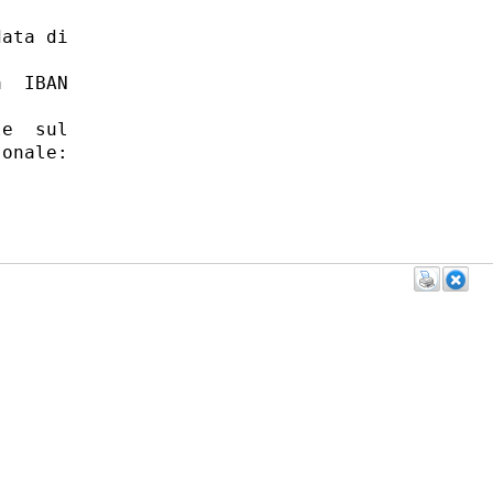
ata di

  IBAN

e  sul

onale:
