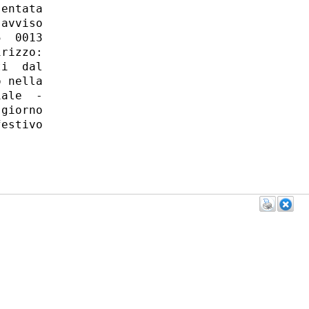
entata

avviso

  0013

rizzo:

i  dal

 nella

ale  -

giorno

estivo
