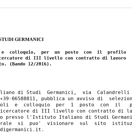
 STUDI GERMANICI
 e  colloquio,  per  un  posto  con  il  profilo

cercatore di III livello con contratto di lavoro

liano di Studi  Germanici,  via  Calandrelli 
+39-06588811, pubblica un avviso di  selezion
oli  e  colloquio  per  1  posto  con  il   p
icercatore di III livello con contratto di la
o presso l'Istituto Italiano di Studi Germani
rale  si  puo'  visionare  sul  sito  istituz
digermanici.it. 
