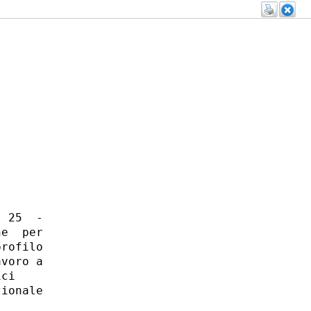
 25  -

e  per

rofilo

voro a

ci 

ionale
