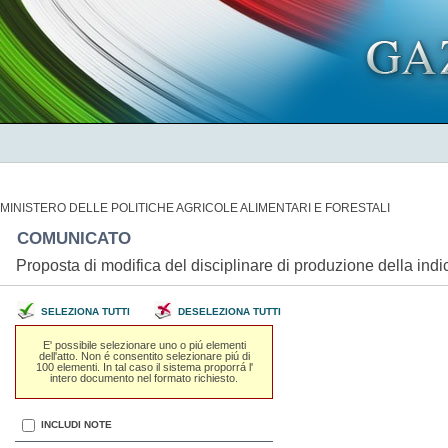
MINISTERO DELLE POLITICHE AGRICOLE ALIMENTARI E FORESTALI
COMUNICATO
Proposta di modifica del disciplinare di produzione della ind
SELEZIONA TUTTI
DESELEZIONA TUTTI
E' possibile selezionare uno o piú elementi
dell'atto. Non é consentito selezionare piú di
100 elementi. In tal caso il sistema proporrá l'
intero documento nel formato richiesto.
INCLUDI NOTE