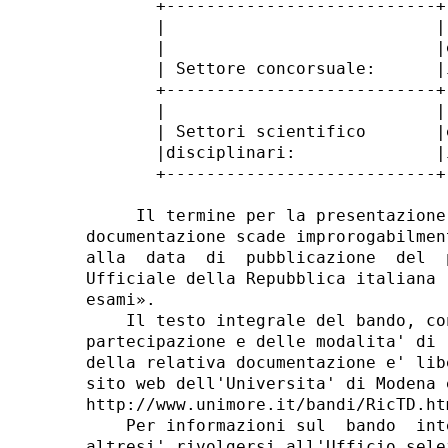
       +---------------------------+
       |                           |
       |                           |
       | Settore concorsuale:      |
       +---------------------------+
       |                           |
       | Settori scientifico       |
       |disciplinari:              |
       +---------------------------+
     Il termine per la presentazione
documentazione scade improrogabilmen
alla  data  di  pubblicazione  del  
Ufficiale della Repubblica italiana 
esami». 

    Il testo integrale del bando, co
partecipazione e delle modalita' di 
della relativa documentazione e' lib
sito web dell'Universita' di Modena 
http://www.unimore.it/bandi/RicTD.htm
    Per informazioni sul  bando  int
altresi' rivolgersi all'Ufficio sele