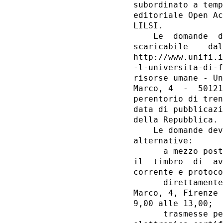
subordinato a temp
editoriale Open Ac
LILSI. 

    Le  domande  d
scaricabile    dal
http://www.unifi.i
-l-universita-di-f
risorse umane - Un
Marco, 4  -  50121
perentorio di tren
data di pubblicazi
della Repubblica. 

    Le domande dev
alternative: 

      a mezzo post
il  timbro  di  av
corrente e protoco
      direttamente
Marco, 4, Firenze 
9,00 alle 13,00; 

      trasmesse pe