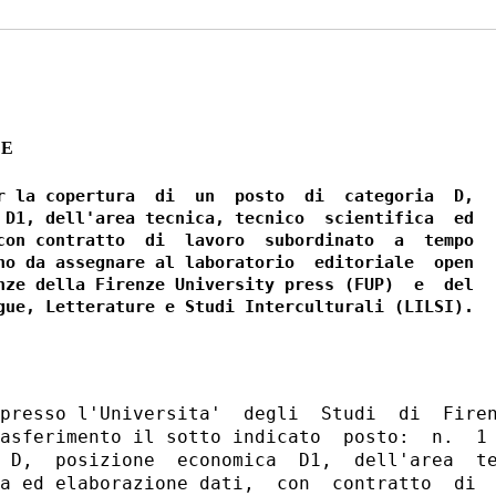
ZE
r la copertura  di  un  posto  di  categoria  D,

 D1, dell'area tecnica, tecnico  scientifica  ed

con contratto  di  lavoro  subordinato  a  tempo

no da assegnare al laboratorio  editoriale  open

nze della Firenze University press (FUP)  e  del

presso l'Universita'  degli  Studi  di  Firen
asferimento il sotto indicato  posto:  n.  1 
 D,  posizione  economica  D1,  dell'area  te
a ed elaborazione dati,  con  contratto  di  