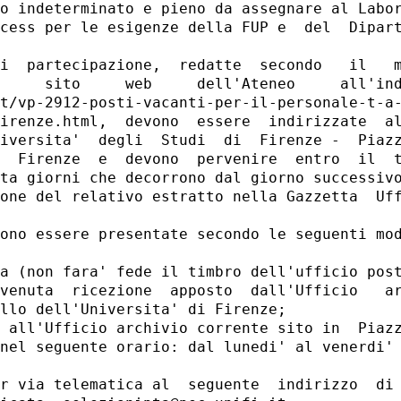
o indeterminato e pieno da assegnare al Labor
cess per le esigenze della FUP e  del  Dipart
i  partecipazione,  redatte  secondo   il   m
     sito     web     dell'Ateneo     all'ind
t/vp-2912-posti-vacanti-per-il-personale-t-a-
irenze.html,  devono  essere  indirizzate  al
iversita'  degli  Studi  di  Firenze -  Piazz
  Firenze  e  devono  pervenire  entro  il  t
ta giorni che decorrono dal giorno successivo
one del relativo estratto nella Gazzetta  Uff
ono essere presentate secondo le seguenti mod
a (non fara' fede il timbro dell'ufficio post
venuta  ricezione  apposto  dall'Ufficio   ar
llo dell'Universita' di Firenze; 

 all'Ufficio archivio corrente sito in  Piazz
nel seguente orario: dal lunedi' al venerdi' 
r via telematica al  seguente  indirizzo  di 