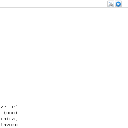
ze  e'

 (uno)

cnica,

lavoro
