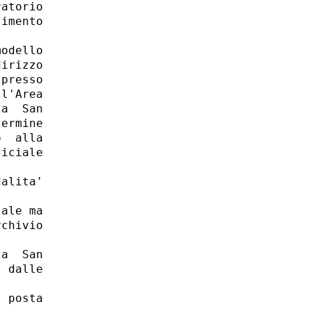
atorio

imento

odello

irizzo

presso

l'Area

a  San

ermine

  alla

iciale

alita'

ale ma

chivio

a  San

 dalle

 posta
