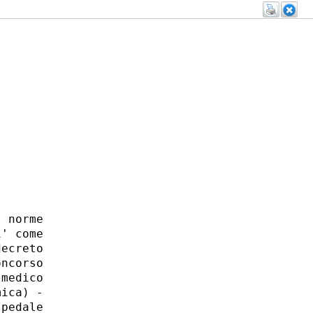
 norme

' come

ecreto

ncorso

medico

ica) -

pedale
