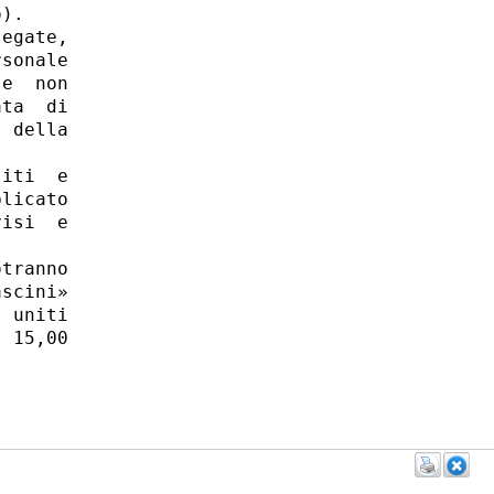
). 

egate,

sonale

e  non

ta  di

 della

iti  e

licato

isi  e

tranno

scini»

 uniti

 15,00
