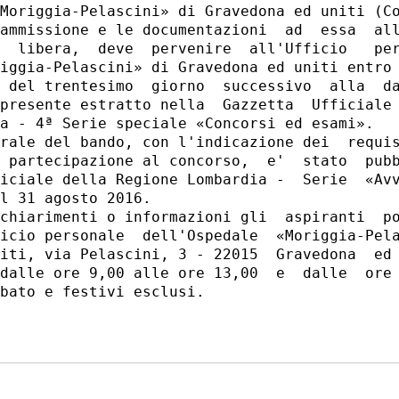
Moriggia-Pelascini» di Gravedona ed uniti (Co
ammissione e le documentazioni  ad  essa  all
  libera,  deve  pervenire  all'Ufficio   per
iggia-Pelascini» di Gravedona ed uniti entro 
 del trentesimo  giorno  successivo  alla  da
presente estratto nella  Gazzetta  Ufficiale 
a - 4ª Serie speciale «Concorsi ed esami». 

rale del bando, con l'indicazione dei  requis
 partecipazione al concorso,  e'  stato  pubb
iciale della Regione Lombardia -  Serie  «Avv
l 31 agosto 2016. 

chiarimenti o informazioni gli  aspiranti  po
icio personale  dell'Ospedale  «Moriggia-Pela
iti, via Pelascini, 3 - 22015  Gravedona  ed 
dalle ore 9,00 alle ore 13,00  e  dalle  ore 
bato e festivi esclusi. 
