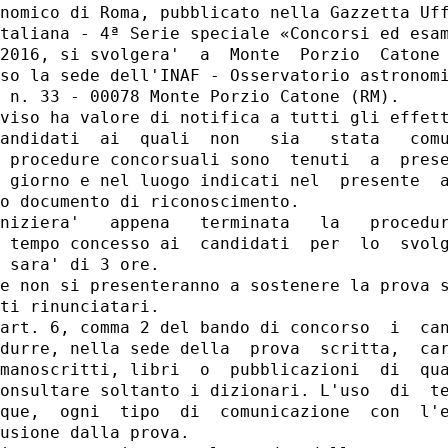
nomico di Roma, pubblicato nella Gazzetta Uff
taliana - 4ª Serie speciale «Concorsi ed esam
2016, si svolgera'  a  Monte  Porzio  Catone 
so la sede dell'INAF - Osservatorio astronomi
 n. 33 - 00078 Monte Porzio Catone (RM). 

viso ha valore di notifica a tutti gli effett
andidati  ai  quali  non   sia   stata   comu
 procedure concorsuali sono  tenuti  a  prese
 giorno e nel luogo indicati nel  presente  a
o documento di riconoscimento. 

niziera'   appena   terminata   la   procedur
 tempo concesso ai  candidati  per  lo  svolg
 sara' di 3 ore. 

e non si presenteranno a sostenere la prova s
ti rinunciatari. 

art. 6, comma 2 del bando di concorso  i  can
durre, nella sede della  prova  scritta,  car
manoscritti, libri  o  pubblicazioni  di  qua
onsultare soltanto i dizionari. L'uso  di  te
que,  ogni  tipo  di  comunicazione  con  l'e
usione dalla prova. 
