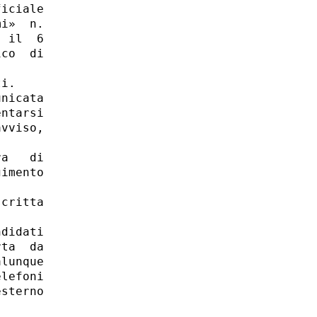
iciale

i»  n.

 il  6

co  di

i. 

nicata

ntarsi

vviso,

a   di

imento

critta

didati

ta  da

lunque

lefoni

sterno
