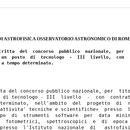
DI ASTROFISICA OSSERVATORIO ASTRONOMICO DI ROM
critta  del  concorso  pubblico  nazionale,  per

 un  posto  di  tecnologo  -  III  livello,  con

ta del concorso pubblico nazionale, per  tito
 di tecnologo - III  livello  -  con  contrat
terminato,  nell'ambito  del  progetto  di  r
attivita' tecniche e scientifiche»  presso  l
po  di  strumenti  software  per  data  minin
  fotometrici,  spettroscopici  e  di  epoca 
presso  l'Istituto  nazionale  di   astrofisi