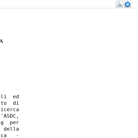
A
li  ed

to  di

icerca

'ASDC,

g  per

 della

ca   -
