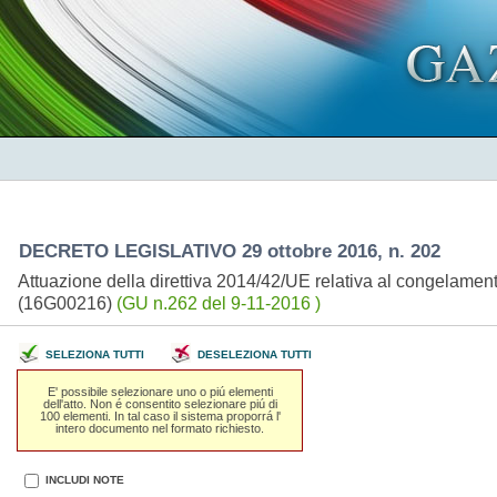
DECRETO LEGISLATIVO 29 ottobre 2016, n. 202
Attuazione della direttiva 2014/42/UE relativa al congelament
(16G00216)
(GU n.262 del 9-11-2016 )
SELEZIONA TUTTI
DESELEZIONA TUTTI
E' possibile selezionare uno o piú elementi
dell'atto. Non é consentito selezionare piú di
100 elementi. In tal caso il sistema proporrá l'
intero documento nel formato richiesto.
INCLUDI NOTE