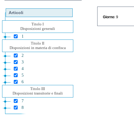
Articoli
Giorno
: 9
Titolo I
Disposizioni generali
1
Titolo II
Disposizioni in materia di confisca
2
3
4
5
6
Titolo III
Disposizioni transitorie e finali
7
8