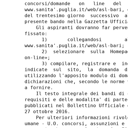
concorsi/domande   on   line   del  
www.sanita'.puglia.it/web/asl-bari, 
del trentesimo giorno  successivo  a
presente bando nella Gazzetta Uffici
    Gli aspiranti dovranno far perve
fissato: 

      1)       collegandosi        a
www.sanita'.puglia.it/web/asl-bari; 

      2)  selezionare  sulla  Homepa
on-line»; 

      3) compilare, registrare e  in
indicate  sul  sito,  la  domanda  d
utilizzando l'apposito modulo di dom
dichiarazioni che, secondo le norme 
a fornire. 

    Il testo integrale dei bandi di 
requisiti e delle modalita' di parte
pubblicati nel Bollettino Ufficiale 
27 ottobre 2016. 

    Per ulteriori informazioni rivol
umane - U.O. concorsi, assunzioni e 