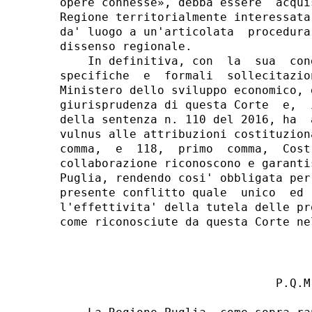
                               P.Q.M.