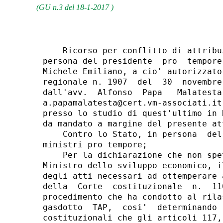
(GU n.3 del 18-1-2017 )
    Ricorso per conflitto di attribuzione della  Regione  Puglia,  in
persona del presidente  pro  tempore  della  giunta  regionale  dott.
Michele Emiliano, a cio' autorizzato con deliberazione  della  giunta
regionale n. 1907  del  30  novembre  2016,  rappresentato  e  difeso
dall'avv.  Alfonso  Papa   Malatesta   del   Foro   di   Roma   (pec:
a.papamalatesta@cert.vm-associati.it)  ed  elettivamente  domiciliato
presso lo studio di quest'ultimo in Roma, piazza Barberini  12,  come
da mandato a margine del presente atto; 
    Contro lo Stato, in persona  del  Presidente  del  Consiglio  dei
ministri pro tempore; 
    Per la dichiarazione che non spetta allo Stato,  e  per  esso  al
Ministro dello sviluppo economico, il  potere  di  negare  l'adozione
degli atti necessari ad ottemperare a quanto statuito dalla  sentenza
della  Corte  costituzionale  n.  110  del  2016  in   relazione   al
procedimento che ha condotto al rilascio dell'autorizzazione  per  il
gasdotto  TAP,  cosi'  determinando  una  lesione  alle  attribuzioni
costituzionali che gli articoli 117, terzo comma, e 118, primo comma,
della Costituzione e il principio di leale collaborazione riconoscono
alla Regione Puglia. 
I. - Premessa. La vicenda da cui  trae  origine  il  conflitto  e  la
sopravvenuta sentenza n. 110 del 2016 della Corte costituzionale. 
    1.1.    -    Nell'ambito    del    procedimento    di    rilascio
dell'autorizzazione per la costruzione e l'esercizio del gasdotto TAP
(Metanodotto   d'importazione    Albania-Italia    «Trans    Adriatic
Pipeline»), la Regione Puglia, con d.G.R. n. 2006/2011, ha fermamente
manifestato il suo dissenso motivato sul progetto presentato  e  gia'
sottoposto a VIA, con particolare riferimento alla scelta progettuale
del punto di approdo a San Foca. 
    A seguito di tale espresso e motivato dissenso,  il  procedimento
e' stato rimesso  alla  Presidenza  del  Consiglio  dei  ministri  in
erronea applicazione dell'art. 14-quater, legge n. 241 del 1990, e si
e' concluso in data 20 ottobre 2015 con il  rilascio  della  predetta
autorizzazione da parte del Ministero dello sviluppo economico, senza
che sia mai stata intrapresa alcuna trattativa  con  la  Regione  per
trovare una soluzione quanto piu' possibile condivisa. In questo modo
e' stato disatteso sia il consolidato orientamento  di  questa  Corte
secondo cui la c.d. «intesa forte» tra Stato  e  regione  interessata
assurge a condizione di legittimita' delle leggi statali con le quali
sono avocate «al centro» funzioni amministrative ricadenti in  ambiti
di competenza concorrente - tra i quali figura la  «produzione,  [al]
trasporto  e  [alla]  distribuzione  nazionale  dell'energia»  e   il
«governo del territorio» che qui vengono in  rilievo  -  o  residuale
regionale (cfr., ex multis, Corte costituzionale, sentenza n. 239 del
2013), sia la normativa applicabile al caso  di  specie,  ovvero  gli
articoli 52-quinquies, commi 2 e  5,  decreto  del  Presidente  della
Repubblica n. 327 del 2001, e 1, comma 8-bis, legge n. 239 del 2004. 
    In conseguenza di cio', la Regione Puglia ha deciso di  adire  il
Giudice amministrativo impugnando il provvedimento con  il  quale  e'
stata rilasciata l'autorizzazione  alla  realizzazione  del  gasdotto
TAP, ed attualmente la controversia e' pendente in grado  di  appello
davanti al Consiglio di Stato. 
    I.2. - Nelle more del predetto giudizio, tuttavia,  con  sentenza
n. 110 del 2016, depositata lo scorso 20 maggio, questa ecc.ma  Corte
ha definitivamente chiarito che il citato art.  52-quinquies  prevede
«la  cosiddetta  intesa  "forte"  ai  fini  della  localizzazione   e
realizzazione delle infrastrutture lineari energetiche  quale  modulo
procedimentale necessario per  assicurare  l'adeguata  partecipazione
delle regioni allo  svolgimento  di  procedimenti  incidenti  su  una
molteplicita'   di   loro   competenze»,   che   «ai   "gasdotti   di
approvvigionamento di gas dall'estero" e' pienamente  applicabile  il
disposto dell'art. 52-quinquies, comma 5, del decreto del  Presidente
della Repubblica n. 327 del 2001, che  prevede  l'adozione,  d'intesa
con  le   Regioni,   dell'atto   conclusivo   del   procedimento   di
autorizzazione   alla   costruzione   e   all'esercizio    di    ogni
infrastruttura lineare energetica», e, infine, che «l'intesa prevista
dall'art. 52-quinquies, comma 5, del  decreto  del  Presidente  della
Repubblica n. 327 del 2001, [...] non puo' che riguardare  anche  "le
operazioni preparatorie necessarie alla redazione dei progetti  e  le
relative opere connesse"». 
    La  citata  sentenza  n.  110  del  2016,  dunque,  contiene  una
precisazione nuova e di fondamentale rilevanza, poiche' se  prima  di
tale pronuncia interpretativa non era affatto pacifico  che  l'intesa
«forte» di cui  all'art.  52-quinquies,  comma  5,  del  decreto  del
Presidente della Repubblica n. 327 del 2001 fosse  applicabile  anche
ai gasdotti di approvvigionamento di gas dall'estero  e  che  dovesse
essere acquisita anche in riferimento alle  «operazioni  preparatorie
necessarie  alla  redazione  dei  progetti  e  farne  relative  opere
connesse»,  dopo  tale  sentenza  e'  finalmente   certo   che   tali
fattispecie rientrano a  pieno  ti