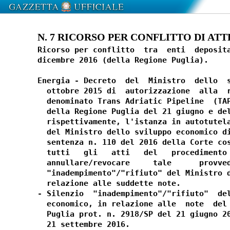
N. 7 RICORSO PER CONFLITTO DI ATTR
Ricorso per conflitto  tra  enti  deposita
dicembre 2016 (della Regione Puglia). 

Energia - Decreto  del  Ministro  dello  s
  ottobre 2015 di  autorizzazione  alla  r
  denominato Trans Adriatic Pipeline  (TAP
  della Regione Puglia del 21 giugno e del
  rispettivamente, l'istanza in autotutela
  del Ministro dello sviluppo economico di
  sentenza n. 110 del 2016 della Corte cos
  tutti   gli   atti   del   procedimento 
  annullare/revocare     tale      provved
  "inadempimento"/"rifiuto" del Ministro d
  relazione alle suddette note. 

- Silenzio  "inadempimento"/"rifiuto"  del
  economico, in relazione alle  note  del 
  Puglia prot. n. 2918/SP del 21 giugno 20