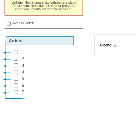
dell'atto. Non é consentito selezionare piú di
100 elementi. In tal caso il sistema proporrá l'
intero documento nel formato richiesto.
INCLUDI NOTE
Articoli
Giorno
: 26
1
2
3
4
5
6
7