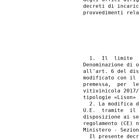
decreti di incaric
provvedimenti rela
                  
                  
  1.  Il  limite  
Denominazione di o
all'art. 6 del dis
modificato con il 
premessa,  per  le
vitivinicola 2017/
tipologie «Lison» 
  2. La modifica d
U.E.  tramite  il 
disposizione ai se
regolamento (CE) n
Ministero - Sezion
  Il presente decr