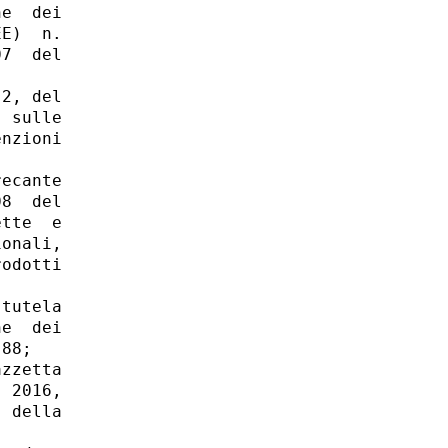
e  dei

E)  n.

7  del

2, del

 sulle

nzioni

ecante

8  del

tte  e

onali,

odotti

tutela

e  dei

88; 

zzetta

 2016,

 della
