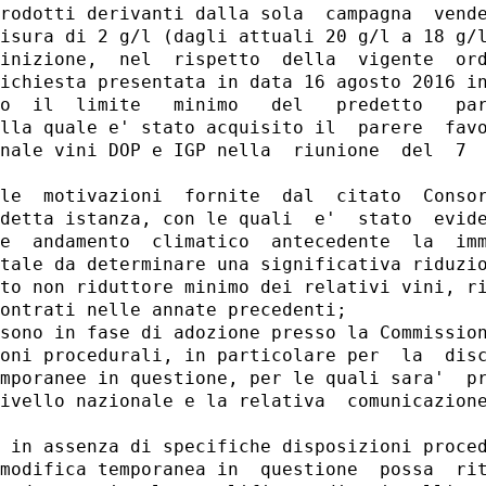
rodotti derivanti dalla sola  campagna  vende
isura di 2 g/l (dagli attuali 20 g/l a 18 g/l
inizione,  nel  rispetto  della  vigente  ord
ichiesta presentata in data 16 agosto 2016 in
o  il  limite   minimo   del   predetto   par
lla quale e' stato acquisito il  parere  favo
nale vini DOP e IGP nella  riunione  del  7  
le  motivazioni  fornite  dal  citato  Consor
detta istanza, con le quali  e'  stato  evide
e  andamento  climatico  antecedente  la  imm
tale da determinare una significativa riduzio
to non riduttore minimo dei relativi vini, ri
ontrati nelle annate precedenti; 

sono in fase di adozione presso la Commission
oni procedurali, in particolare per  la  disc
mporanee in questione, per le quali sara'  pr
ivello nazionale e la relativa  comunicazione
 in assenza di specifiche disposizioni proced
modifica temporanea in  questione  possa  rit