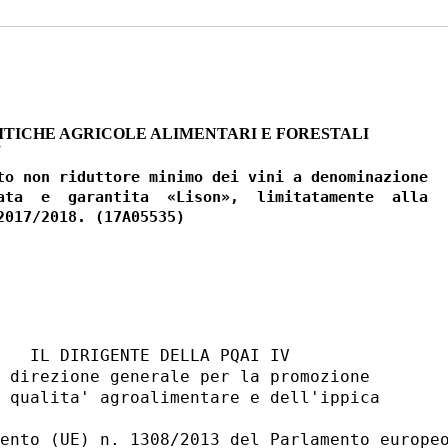
ITICHE AGRICOLE ALIMENTARI E FORESTALI
7
to non riduttore minimo dei vini a denominazione

ata  e  garantita  «Lison»,  limitatamente  alla

   IL DIRIGENTE DELLA PQAI IV 

 direzione generale per la promozione 

 qualita' agroalimentare e dell'ippica 

ento (UE) n. 1308/2013 del Parlamento europeo