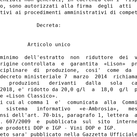
o, sono autorizzati alla firma  degli  atti  
tivi ai procedimenti amministrativi di compet
            Decreta: 

         Articolo unico 

minimo  dell'estratto  non  riduttore  dei  v
rigine controllata  e  garantita  «Lison»  pr
ciplinare  di  produzione,  cosi'  come  da  
decreto ministeriale 7  marzo  2014  richiama
   produzioni   derivanti   dalla   sola   ca
2018, e' ridotto da 20,0 g/l  a  18,0  g/l  p
e «Lison Classico». 

i cui al comma 1  e'  comunicata  alla  Commi
  sistema   informativo   «e-Ambrosia»,   mes
nsi dell'art. 70-bis, paragrafo 1, lettera  a
. 607/2009  e  pubblicata  sul  sito  interne
e prodotti DOP e IGP - Vini DOP e IGP. 

eto sara' pubblicato nella Gazzetta Ufficiale