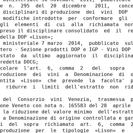
e  n.  295  del  20  dicembre   2011,   conce
 disciplinari di produzione  dei  vini  DOP  
 modifiche introdotte  per  conformare  gli  
gli  elementi  di  cui  alla  richiamata  nor
preso il disciplinare consolidato  ed  il  re
della DOP «Lison»; 

 ministeriale 7 marzo  2014,  pubblicato  sul
tero - Sezione prodotti DOP e IGP - Vini DOP 
stato  da  ultimo  aggiornato  il  disciplina
redetta DOCG; 

colare  l'art.  6,  comma  2   del   sopra   
roduzione  dei  vini  a  Denominazione  di  o
ntita  «Lison»  che  prevede  la  facolta'  p
  ridurre  i  limiti  dell'estratto  non  rid
 del  Consorzio  vini  Venezia,  trasmessa  p
one Veneto con nota n. 165583 del 28  aprile 
 la riduzione del valore minimo  dell'estratt
 a Denominazione di origine controllata e gar
i  del  sopra  richiamato  art.  6,  comma  2
produzione  per  le  tipologie  «Lison»  e   