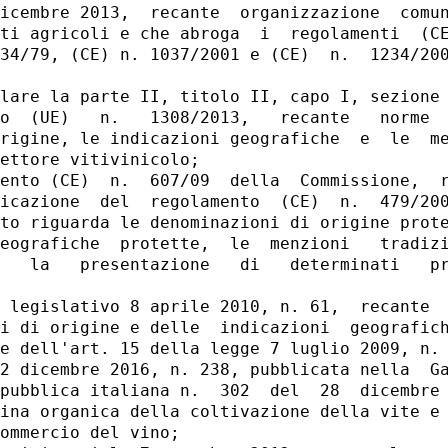
icembre 2013,  recante  organizzazione  comun
ti agricoli e che abroga  i  regolamenti  (CE
34/79, (CE) n. 1037/2001 e (CE)  n.  1234/200
lare la parte II, titolo II, capo I, sezione 
o  (UE)   n.   1308/2013,   recante   norme  
rigine, le indicazioni geografiche  e  le  me
ettore vitivinicolo; 

ento (CE)  n.  607/09  della  Commissione,  r
icazione  del  regolamento  (CE)  n.  479/200
to riguarda le denominazioni di origine prote
eografiche  protette,  le  menzioni   tradizi
   la   presentazione   di   determinati   pr
 legislativo 8 aprile 2010, n. 61,  recante  
i di origine e delle  indicazioni  geografich
e dell'art. 15 della legge 7 luglio 2009, n. 
2 dicembre 2016, n. 238, pubblicata nella  Ga
pubblica italiana n.  302  del  28  dicembre 
ina organica della coltivazione della vite e 
ommercio del vino; 
