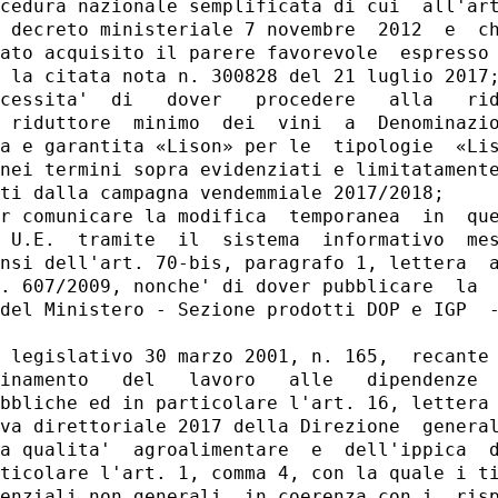
cedura nazionale semplificata di cui  all'art
 decreto ministeriale 7 novembre  2012  e  ch
ato acquisito il parere favorevole  espresso 
 la citata nota n. 300828 del 21 luglio 2017;
cessita'  di   dover   procedere   alla   rid
 riduttore  minimo  dei  vini  a  Denominazio
a e garantita «Lison» per le  tipologie  «Lis
nei termini sopra evidenziati e limitatamente
ti dalla campagna vendemmiale 2017/2018; 

r comunicare la modifica  temporanea  in  que
 U.E.  tramite  il  sistema  informativo  mes
nsi dell'art. 70-bis, paragrafo 1, lettera  a
. 607/2009, nonche' di dover pubblicare  la  
del Ministero - Sezione prodotti DOP e IGP  -
 legislativo 30 marzo 2001, n. 165,  recante 
inamento   del   lavoro   alle   dipendenze  
bbliche ed in particolare l'art. 16, lettera 
va direttoriale 2017 della Direzione  general
a qualita'  agroalimentare  e  dell'ippica  d
ticolare l'art. 1, comma 4, con la quale i ti
enziali non generali, in coerenza con i  risp