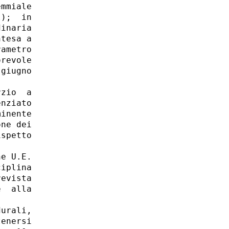
mmiale

);  in

inaria

tesa a

ametro

revole

giugno

zio  a

nziato

inente

ne dei

spetto

e U.E.

iplina

evista

  alla

urali,

enersi
