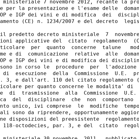
 ministeriale 7 novembre 2012, recante la pro
e per la presentazione e l'esame delle  doman
OP e IGP dei vini e di modifica  dei  discipl
amento (CE) n. 1234/2007 e del decreto  legis
il predetto decreto ministeriale  7  novembre
ioni applicative del  citato  regolamento  (C
ticolare  per  quanto  concerne  talune   mod
me e di  comunicazione  relative  alle  doman
OP e IGP dei vini e di modifica dei disciplin
sono in corso le  procedure  per  l'adozione 
 di  esecuzione  della  Commissione  U.E.  pr
. 3, e dall'art. 110 del citato regolamento (
icolare per quanto concerne le modalita' di  
e  di  trasmissione  alla  Commissione  U.E. 
ca  del  disciplinare  che  non  comportano  
nto unico, ivi comprese  le  modifiche  tempo
ali sono da riprendere, opportunamente aggior
ne disposizioni del preesistente  regolamento
 118-octodecies, par. 3, e del  citato  regol
 ministeriale 30 novembre  2011,  pubblicato 