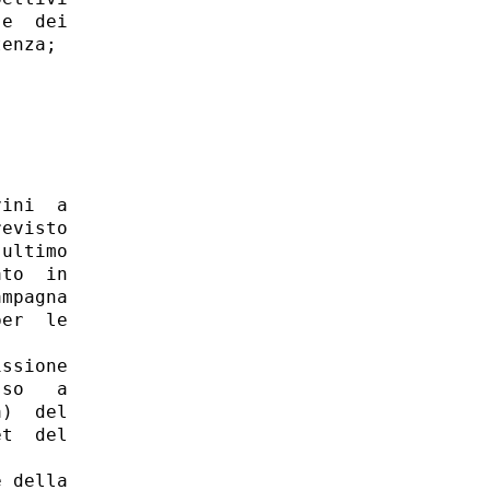
e  dei

enza; 

ini  a

evisto

ultimo

to  in

mpagna

er  le

ssione

so   a

)  del

t  del

 della
