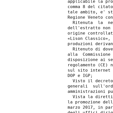
applicabile la pro
comma 8 del citato
tale ambito, e' st
Regione Veneto con
  Ritenuta  la  ne
dell'estratto non 
origine controllat
«Lison Classico», 
produzioni derivan
  Ritenuto di dove
alla  Commissione 
disposizione ai se
regolamento (CE) n
sul sito internet 
DOP e IGP; 

  Visto il decreto
generali  sull'ord
amministrazioni pu
  Vista la diretti
la promozione dell
marzo 2017, in par
degli uffici dirig