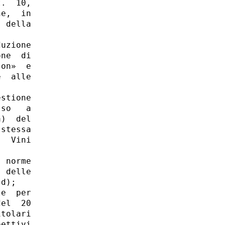
.  10,

e,  in

 della

 

uzione

ne  di

on»  e

  alle

stione

so   a

)  del

stessa

  Vini

 norme

 delle

d); 

e  per

el  20

tolari

ettivi
