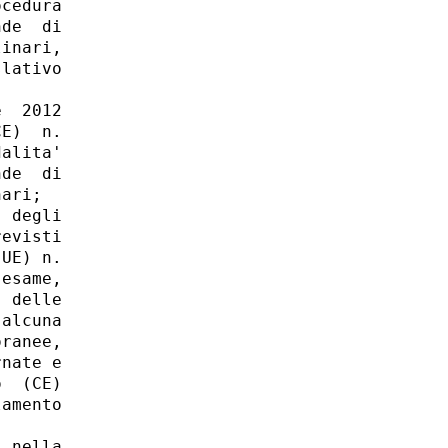
cedura

de  di

inari,

lativo

  2012

E)  n.

alita'

de  di

ari; 

 degli

evisti

UE) n.

esame,

 delle

alcuna

ranee,

nate e

  (CE)

amento

 nella
