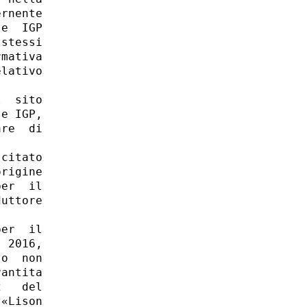
rnente

e  IGP

stessi

mativa

lativo

  sito

e IGP,

re  di

citato

rigine

er  il

uttore

er  il

 2016,

o  non

antita

   del

«Lison
