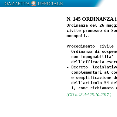
N. 145 ORDINANZA (A
Ordinanza del 26 magg
civile promosso da So
monopoli.. 

Procedimento  civile 
  Ordinanza di sospen
  non impugnabilita' 
  dell'efficacia esecu
- Decreto  legislativ
  complementari al co
  e semplificazione d
  dell'articolo 54 de
(GU n.43 del 25-10-2017 )