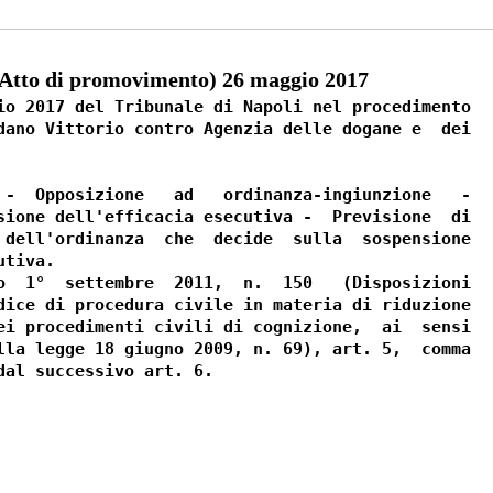
tto di promovimento) 26 maggio 2017
io 2017 del Tribunale di Napoli nel procedimento

dano Vittorio contro Agenzia delle dogane e  dei

 -  Opposizione   ad   ordinanza-ingiunzione   -

sione dell'efficacia esecutiva -  Previsione  di

 dell'ordinanza  che  decide  sulla  sospensione

tiva. 

o  1°  settembre  2011,  n.  150   (Disposizioni

dice di procedura civile in materia di riduzione

ei procedimenti civili di cognizione,  ai  sensi

lla legge 18 giugno 2009, n. 69), art. 5,  comma
