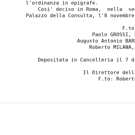
l'ordinanza in epigrafe. 

    Cosi' deciso in Roma,  nella  se
Palazzo della Consulta, l'8 novembre 
                                F.to:
                      Paolo GROSSI, P
                 Augusto Antonio BAR
                     Roberto MILANA,
    Depositata in Cancelleria il 7 d
                   Il Direttore dell
                        F.to: Roberto