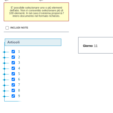
E' possibile selezionare uno o piú elementi
dell'atto. Non é consentito selezionare piú di
100 elementi. In tal caso il sistema proporrá l'
intero documento nel formato richiesto.
INCLUDI NOTE
Articoli
Giorno
: 11
1
2
3
4
5
6
7
8
9