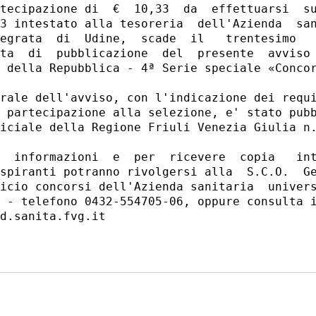
tecipazione di  €  10,33  da  effettuarsi  su
3 intestato alla tesoreria  dell'Azienda  san
egrata  di  Udine,  scade  il   trentesimo   
ta  di  pubblicazione  del  presente  avviso 
 della Repubblica - 4ª Serie speciale «Concor
rale dell'avviso, con l'indicazione dei requi
 partecipazione alla selezione, e' stato pubb
iciale della Regione Friuli Venezia Giulia n.
  informazioni  e  per  ricevere  copia   int
spiranti potranno rivolgersi alla  S.C.O.  Ge
icio concorsi dell'Azienda sanitaria  univers
 - telefono 0432-554705-06, oppure consulta i
d.sanita.fvg.it 
