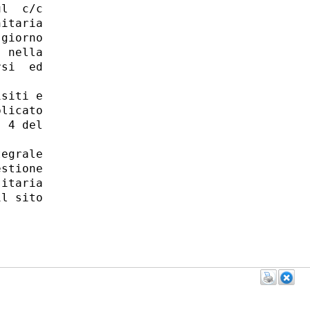
l  c/c

itaria

giorno

 nella

si  ed

siti e

licato

 4 del

egrale

stione

itaria

l sito
