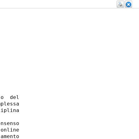
o  del

plessa

iplina

nsenso

online

amento
