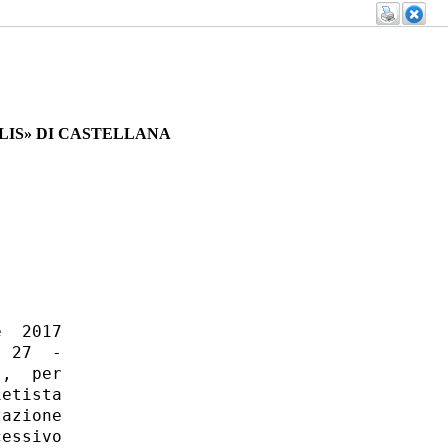
LIS» DI CASTELLANA
  2017

 27  -

,  per

etista

azione

essivo
