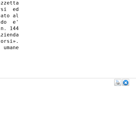
zzetta

si  ed

ato al

do  e'

n. 144

zienda

orsi».

 umane
