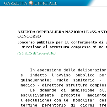
AZIENDA OSPEDALIERA NAZIONALE «SS. ANTO
CONCORSO
Concorso pubblico per il conferimento di u
(GU n.15 del 20-2-2018)
    In esecuzione della deliberazion
e'  indetto  l'avviso  pubblico  per
quinquennale:  ruolo  sanitario  -  
medico - direttore struttura comples
    Le  domande  di  ammissione  all
esclusivamente   prodotte   mediante
l'esclusione) con le  modalita'  des
termine  perentorio  di  giorni  tre