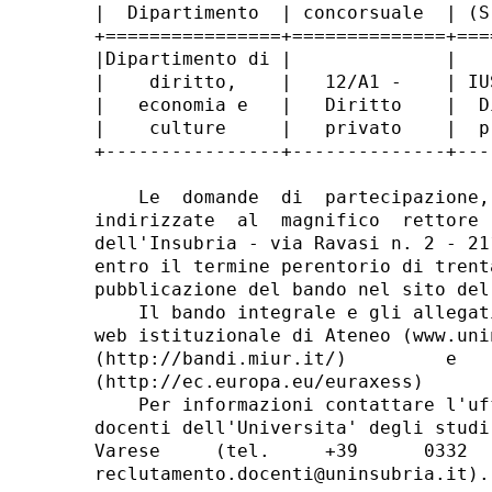
|  Dipartimento  | concorsuale  | (S
+================+==============+===
|Dipartimento di |              |   
|    diritto,    |   12/A1 -    | IU
|   economia e   |   Diritto    |  D
|    culture     |   privato    |  p
+----------------+--------------+---
    Le  domande  di  partecipazione,
indirizzate  al  magnifico  rettore 
dell'Insubria - via Ravasi n. 2 - 21
entro il termine perentorio di trent
pubblicazione del bando nel sito del 
    Il bando integrale e gli allegat
web istituzionale di Ateneo (www.uni
(http://bandi.miur.it/)         e   
(http://ec.europa.eu/euraxess) 

    Per informazioni contattare l'uf
docenti dell'Universita' degli studi
Varese     (tel.     +39      0332  
reclutamento.docenti@uninsubria.it). 