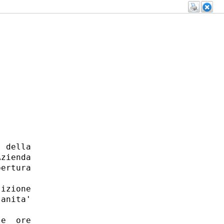
 della

zienda

ertura

izione

anita'

e  ore
