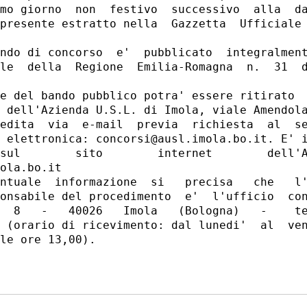
mo giorno  non  festivo  successivo  alla  da
presente estratto nella  Gazzetta  Ufficiale 
ndo di concorso  e'  pubblicato  integralment
le  della  Regione  Emilia-Romagna  n.  31  d
e del bando pubblico potra' essere ritirato  
 dell'Azienda U.S.L. di Imola, viale Amendola
edita  via  e-mail  previa  richiesta  al  se
 elettronica: concorsi@ausl.imola.bo.it. E' i
sul        sito        internet        dell'A
ola.bo.it 

ntuale  informazione  si   precisa   che   l'
onsabile del procedimento  e'  l'ufficio  con
  8   -   40026   Imola   (Bologna)   -    te
 (orario di ricevimento: dal lunedi'  al  ven
le ore 13,00). 
