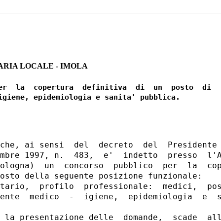
ARIA LOCALE - IMOLA
er  la  copertura  definitiva  di  un  posto  di

che, ai sensi  del  decreto  del  Presidente 
mbre 1997, n.  483,  e'  indetto  presso  l'A
ologna)  un  concorso  pubblico  per  la  cop
osto della seguente posizione funzionale: 

tario,  profilo  professionale:  medici,  pos
ente  medico  -  igiene,  epidemiologia  e  s
 la presentazione delle  domande,  scade  all