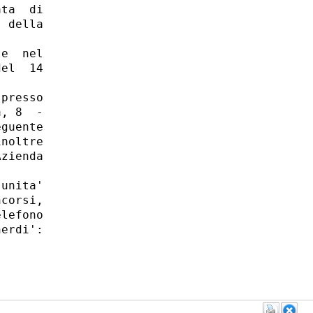
ta  di

 della

e  nel

el  14

presso

, 8  -

guente

noltre

zienda

unita'

corsi,

lefono

erdi':
