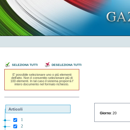
SELEZIONA TUTTI
DESELEZIONA TUTTI
E' possibile selezionare uno o piú elementi
dell'atto. Non é consentito selezionare piú di
100 elementi. In tal caso il sistema proporrá l'
intero documento nel formato richiesto.
Articoli
Giorno
: 20
1
2