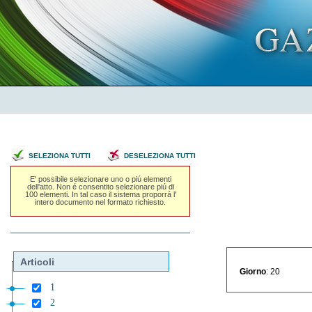
SELEZIONA TUTTI
DESELEZIONA TUTTI
E' possibile selezionare uno o piú elementi
dell'atto. Non é consentito selezionare piú di
100 elementi. In tal caso il sistema proporrá l'
intero documento nel formato richiesto.
Articoli
Giorno
: 20
1
2