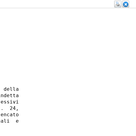
 della

ndetta

essivi

.  24,

encato

ali  e
