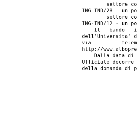
        settore co
ING-IND/28 - un po
        settore co
ING-IND/12 - un po
    Il   bando   i
dell'Universita' d
via          telem
http://www.albopre
    Dalla data di 
Ufficiale decorre 
della domanda di p