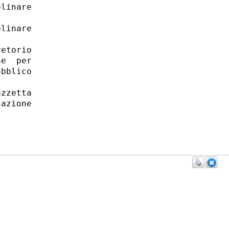
linare

linare

etorio

e  per

bblico

zzetta

azione
