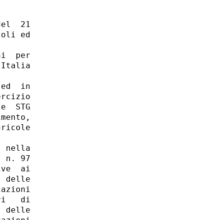
el  21

oli ed

i  per

Italia

ed  in

rcizio

e  STG

mento,

ricole

 nella

 n. 97

ve  ai

 delle

azioni

i   di

 delle
