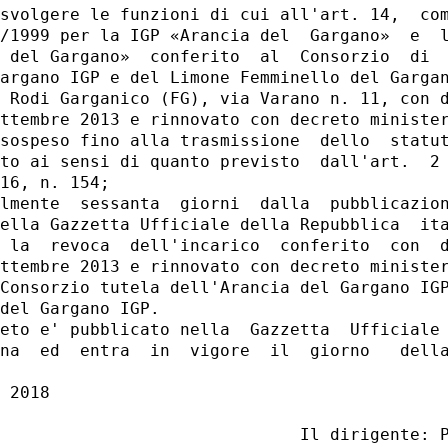
svolgere le funzioni di cui all'art. 14,  com
/1999 per la IGP «Arancia del  Gargano»  e  l
 del Gargano»  conferito  al  Consorzio  di  
argano IGP e del Limone Femminello del Gargan
 Rodi Garganico (FG), via Varano n. 11, con d
ttembre 2013 e rinnovato con decreto minister
sospeso fino alla trasmissione  dello  statut
to ai sensi di quanto previsto  dall'art.  2 
16, n. 154; 

lmente  sessanta  giorni  dalla  pubblicazion
ella Gazzetta Ufficiale della Repubblica  ita
 la  revoca  dell'incarico  conferito  con  d
ttembre 2013 e rinnovato con decreto minister
Consorzio tutela dell'Arancia del Gargano IGP
del Gargano IGP. 

eto e' pubblicato nella  Gazzetta  Ufficiale 
na  ed  entra  in  vigore  il  giorno   della
 2018 
