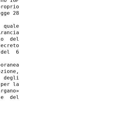
no IGP

roprio

gge 28

 quale

rancia

o  del

ecreto

del  6

oranea

zione,

 degli

per la

rgano»

e  del
