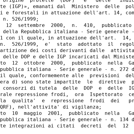
 origine  protette  (DOP)   e   delle   indic
te (IGP)», emanati dal  Ministero  delle  pol
i e forestali in attuazione dell'art. 14, com
 n. 526/1999; 

  12  settembre  2000,  n.  410,  pubblicato 
 della Repubblica italiana - Serie generale -
1 con il quale, in attuazione dell'art.  14, 
n.  526/1999,  e'  stato  adottato  il  regol
artizione dei costi derivanti dalle  attivita
 delle DOP e delle IGP incaricati dal Ministe
to  12  ottobre  2000,  pubblicato  nella  Ga
pubblica italiana - Serie generale - n. 272 d
il quale, conformemente alle  previsioni  del
era d) sono state impartite  le  direttive  p
 consorzi di tutela  delle  DOP  e  delle  IG
rale repressione frodi,  ora  Ispettorato  ce
la  qualita'  e  repressione  frodi  dei   pr
QRF), nell'attivita' di vigilanza; 

to  10  maggio  2001,  pubblicato  nella   Ga
pubblica italiana - Serie generale - n. 134 d
te integrazioni ai citati  decreti  del  12  