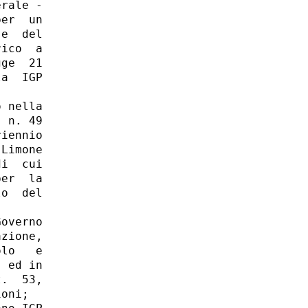
rale -

er  un

e  del

ico  a

ge  21

a  IGP

 nella

 n. 49

iennio

Limone

i  cui

er  la

o  del

overno

zione,

lo   e

 ed in

.  53,

oni; 
