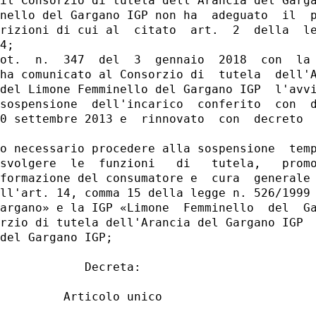
il Consorzio di tutela dell'Arancia del Garga
nello del Gargano IGP non ha  adeguato  il  p
rizioni di cui al  citato  art.  2  della  le
4; 

ot.  n.  347  del  3  gennaio  2018  con  la 
ha comunicato al Consorzio di  tutela  dell'A
del Limone Femminello del Gargano IGP  l'avvi
sospensione  dell'incarico  conferito  con  d
0 settembre 2013 e  rinnovato  con  decreto  
o necessario procedere alla sospensione  temp
svolgere  le  funzioni   di   tutela,   promo
formazione del consumatore e  cura  generale 
ll'art. 14, comma 15 della legge n. 526/1999 
argano» e la IGP «Limone  Femminello  del  Ga
rzio di tutela dell'Arancia del Gargano IGP  
del Gargano IGP; 

            Decreta: 

         Articolo unico 
