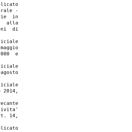
licato

rale -

ie  in

  alla

ni  di

iciale

maggio

000  e

iciale

agosto

iciale

 2014,

ecante

ivita'

t. 14,

licato
