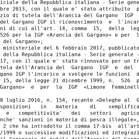
iciale della Repubblica italiana - Serie gene
bre 2013, con il quale e' stato attribuito  p
zio di tutela dell'Arancia del Gargano  IGP  
del Gargano IGP il riconoscimento  e  l'incar
ni di cui all'art. 14, comma  15,  della  leg
526 per la IGP «Arancia del Gargano» e per  l
 del Gargano»; 

 ministeriale del 6 febbraio 2017, pubblicato
 della Repubblica italiana - Serie generale -
17, con il quale e' stato rinnovato per un tr
tela dell'Arancia del  Gargano  IGP  e  del  
gano IGP l'incarico a svolgere le funzioni  d
 15, della legge 21 dicembre 1999, n.  526  p
Gargano»  e  per  la  IGP  «Limone  Femminell
8 luglio 2016, n. 154, recante «Deleghe al  G
sposizioni   in   materia    di    semplifica
  e   competitivita'   dei   settori   agrico
nche' sanzioni in materia di pesca illegale»,
 2 che ha introdotto il comma 17-bis  all'art
/1999 e successive modificazioni ed integrazi