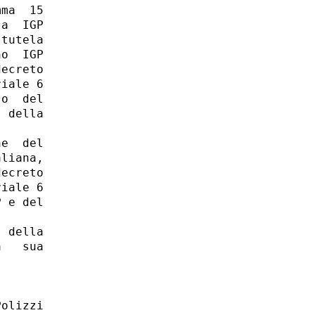
ma  15

a  IGP

tutela

o  IGP

ecreto

iale 6

o  del

 della

e  del

liana,

ecreto

iale 6

 e del

 della

   sua
