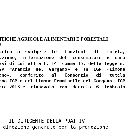
ITICHE AGRICOLE ALIMENTARI E FORESTALI
8
arico  a  svolgere  le   funzioni   di   tutela,

azione,  informazione  del  consumatore  e  cura

ssi di cui all'art. 14, comma 15, della legge n.

GP  «Arancia  del  Gargano»  e  la  IGP  «Limone

ano»,   conferito   al   Consorzio   di   tutela

ano IGP e del Limone Femminello del Gargano  IGP

bre 2013 e  rinnovato  con  decreto  6  febbraio

   IL DIRIGENTE DELLA PQAI IV 

 direzione generale per la promozione 
