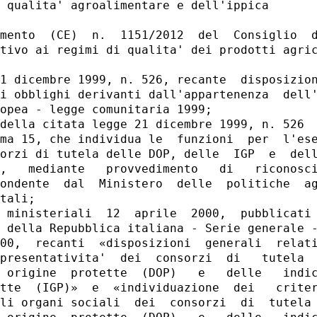
 qualita' agroalimentare e dell'ippica 

mento  (CE)  n.  1151/2012  del  Consiglio  d
tivo ai regimi di qualita' dei prodotti agric
1 dicembre 1999, n. 526, recante  disposizion
i obblighi derivanti dall'appartenenza  dell'
opea - legge comunitaria 1999; 

della citata legge 21 dicembre 1999, n. 526  
ma 15, che individua le  funzioni  per  l'ese
orzi di tutela delle DOP, delle  IGP  e  dell
,   mediante   provvedimento   di   riconosci
ondente  dal  Ministero  delle  politiche  ag
tali; 

 ministeriali  12  aprile  2000,  pubblicati 
 della Repubblica italiana - Serie generale -
00,  recanti  «disposizioni  generali  relati
presentativita'  dei  consorzi  di   tutela  
 origine  protette  (DOP)   e   delle   indic
tte  (IGP)»  e  «individuazione  dei   criter
li organi sociali  dei  consorzi  di  tutela 