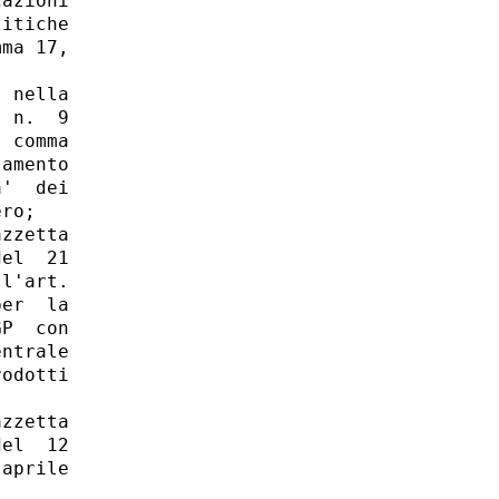
azioni

itiche

ma 17,

 nella

 n.  9

 comma

amento

'  dei

ro; 

zzetta

el  21

l'art.

er  la

P  con

ntrale

odotti

zzetta

el  12

aprile
