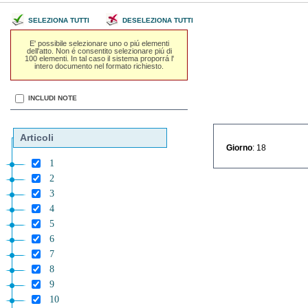
SELEZIONA TUTTI
DESELEZIONA TUTTI
E' possibile selezionare uno o piú elementi
dell'atto. Non é consentito selezionare piú di
100 elementi. In tal caso il sistema proporrá l'
intero documento nel formato richiesto.
INCLUDI NOTE
Articoli
Giorno
: 18
1
2
3
4
5
6
7
8
9
10