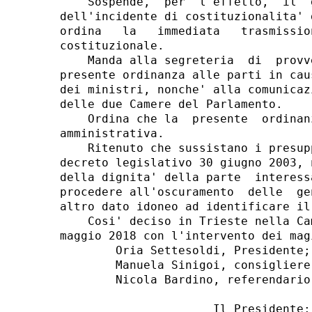
    Sospende,  per  l'effetto,  il  
dell'incidente di costituzionalita' 
ordina   la   immediata   trasmissio
costituzionale. 

    Manda alla segreteria  di  provv
presente ordinanza alle parti in cau
dei ministri, nonche' alla comunicaz
delle due Camere del Parlamento. 

    Ordina che la  presente  ordinan
amministrativa. 

    Ritenuto che sussistano i presup
decreto legislativo 30 giugno 2003, 
della dignita' della parte  interess
procedere all'oscuramento  delle  ge
altro dato idoneo ad identificare il
    Cosi' deciso in Trieste nella Ca
maggio 2018 con l'intervento dei magi
        Oria Settesoldi, Presidente; 
        Manuela Sinigoi, consigliere
        Nicola Bardino, referendario.
                      Il Presidente: