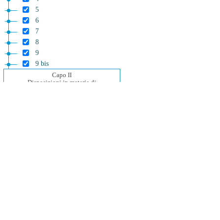
5
6
7
8
9
9 bis
Capo II
Disposizioni in materia di
semplificazione fiscale e di innovazione
del processo tributario
Nonche' di contrasto all'evasione fiscale
10
10 bis
10 ter
11
12
13
14
15
15 bis
16