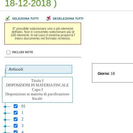
18-12-2018 )
SELEZIONA TUTTI
DESELEZIONA TUTTI
E' possibile selezionare uno o piú elementi
dell'atto. Non é consentito selezionare piú di
100 elementi. In tal caso il sistema proporrá l'
intero documento nel formato richiesto.
INCLUDI NOTE
Articoli
Giorno
: 18
Titolo I
DISPOSIZIONI IN MATERIA FISCALE
Capo I
Disposizioni in materia di pacificazione
fiscale
01
1
2
3
4